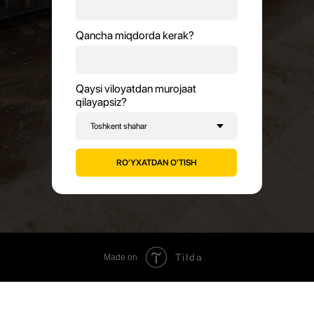
Qancha miqdorda kerak?
Qaysi viloyatdan murojaat
qilayapsiz?
RO'YXATDAN O'TISH
Tilda
Made on