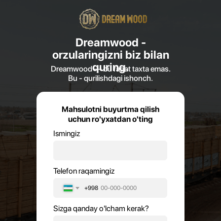
Dreamwood -
orzularingizni biz bilan
quring.
Dreamwood — bu faqat taxta emas.
Bu - qurilishdagi ishonch.
Mahsulotni buyurtma qilish
uchun ro'yxatdan o'ting
Ismingiz
Telefon raqamingiz
+998
Sizga qanday o'lcham kerak?