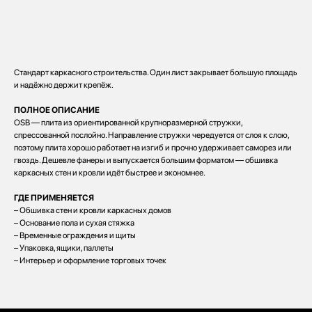
Заказать
Стандарт каркасного строительства. Один лист закрывает большую площадь
и надёжно держит крепёж.
ПОЛНОЕ ОПИСАНИЕ
OSB — плита из ориентированной крупноразмерной стружки,
спрессованной послойно. Направление стружки чередуется от слоя к слою,
поэтому плита хорошо работает на изгиб и прочно удерживает саморез или
гвоздь. Дешевле фанеры и выпускается большим форматом — обшивка
каркасных стен и кровли идёт быстрее и экономнее.
ГДЕ ПРИМЕНЯЕТСЯ
– Обшивка стен и кровли каркасных домов
– Основание пола и сухая стяжка
– Временные ограждения и щиты
– Упаковка, ящики, паллеты
– Интерьер и оформление торговых точек